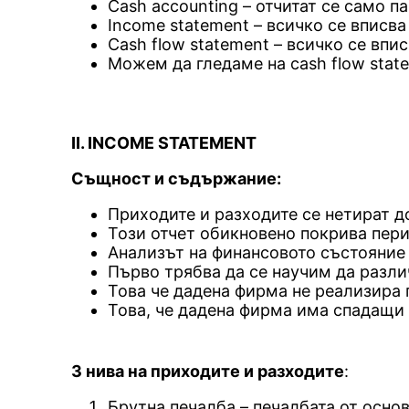
Cash accounting – отчитат се само 
Income statement – всичко се вписва 
Cash flow statement – всичко се впис
Можем да гледаме на cash flow stat
II. INCOME STATEMENT
Същност и съдържание:
Приходите и разходите се нетират д
Този отчет обикновено покрива пери
Анализът на финансовото състояние 
Първо трябва да се научим да различ
Това че дадена фирма не реализира 
Това, че дадена фирма има спадащи 
3 нива на приходите и разходите
:
Брутна печалба – печалбата от осно