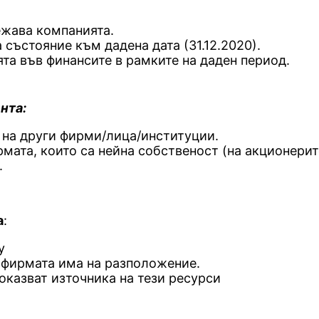
ежава компанията.
състояние към дадена дата (31.12.2020).
ята във финансите в рамките на даден период.
нта:
на други фирми/лица/институции.
рмата, които са нейна собственост (на акционерит
.
а
:
y
 фирмата има на разположение.
казват източника на тези ресурси