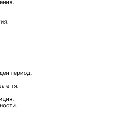
ения.
ия.
ден период.
а е тя.
иция.
ности.