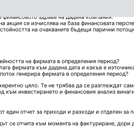
е финансовото здраве на дадена компания.
а акция се изчислява на база финансовата перспе
 стойността на очакваните бъдещи парични потоци
дейността на фирмата в определения период?
олага фирмата към дадена дата и какъв е източник
н поток генерира фирмата в определения период?
ерентно цяло. Те не трябва да се разглеждат сами
 към инвестирането и финансовия анализ винаги 
т един отчет за приходи и разходи и отделен за 
одът се отчита към момента на фактуриране, дори