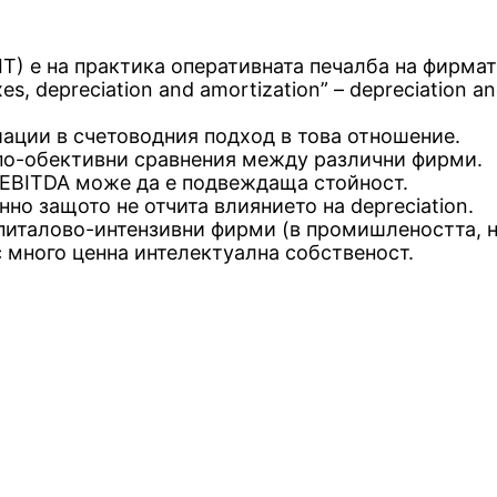
EBIT) е на практика оперативната печалба на фирмат
axes, depreciation and amortization” – depreciation 
ации в счетоводния подход в това отношение.
 по-обективни сравнения между различни фирми.
 EBITDA може да е подвеждаща стойност.
но защото не отчита влиянието на depreciation.
апиталово-интензивни фирми (в промишлеността, 
с много ценна интелектуална собственост.