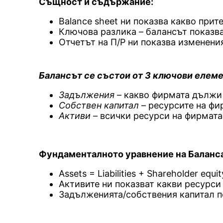
Същност и съдържание:
Balance sheet ни показва какво прит
Ключова разлика – балансът показва 
Отчетът на П/Р ни показва изменени
Балансът се състои от 3 ключови елеме
Задължения
– какво фирмата дължи 
Собствен капитал
– ресурсите на фи
Активи
– всички ресурси на фирмата
Фундаменталното уравнение на Баланс
Assets = Liabilities + Shareholder equit
Активите ни показват какви ресурси
Задълженията/собствения капитал по