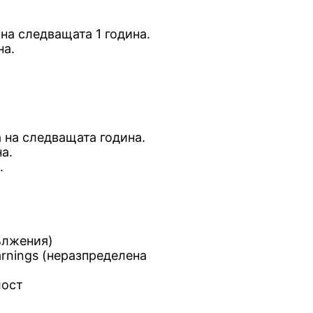
 на следващата 1 година.
на.
а на следващата година.
а.
.
дължения)
arnings (неразпределена
лост