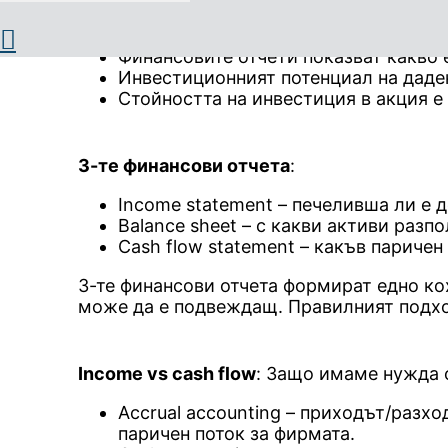
Определение:
Финансовите отчети показват какво 
Инвестиционният потенциал на даден
Стойността на инвестиция в акция е
3-те финансови отчета
:
Income statement – печеливша ли е 
Balance sheet – с какви активи разп
Cash flow statement – какъв париче
3-те финансови отчета формират едно кох
може да е подвеждащ. Правилният подход
Income vs cash flow
: Защо имаме нужда о
Accrual accounting – приходът/разх
паричен поток за фирмата.