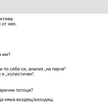
ктива.
 от нея.
а им?
 по себе си, анализ „на парче“
е „холистичен“.
парични потоци?
 да няма входящ/изходящ