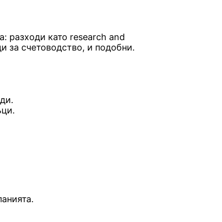
: разходи като research and
и за счетоводство, и подобни.
ди.
ъци.
панията.