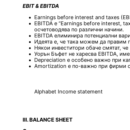
EBIT & EBITDA
Earnings before interest and taxes (
EBITDA е “Earnings before interest, t
осчетоводява по различни начини.
EBITDA елиминира потенциални вари
Идеята е, че така можем да правим
Някои инвеститори обаче смятат, че
Уорън Бъфет не харесва EBITDA, имен
Depreciation е особено важно при к
Amortization е по-важно при фирми 
Alphabet Income statement
III. BALANCE SHEET