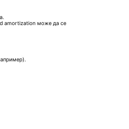
а.
and amortization може да се
например).