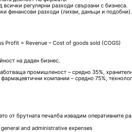
д всички регулярни разходи свързани с бизнеса.
чки финансови разходи (лихви, данъци и подобни).
s Profit = Revenue – Cost of goods sold (COGS)
йност на даден бизнес.
работваща промишленост – средно 35%, хранителн
 фармацевтични компании – средно 75%, технолог
ато от брутната печалба извадим оперативните ра
, general and administrative expenses