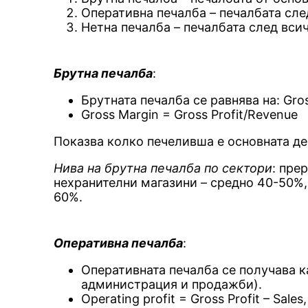
Оперативна печалба – печалбата сле
Нетна печалба – печалбата след вси
Брутна печалба
:
Брутната печалба се равнява на: Gros
Gross Margin = Gross Profit/Revenue
Показва колко печеливша е основната де
Нива на брутна печалба по сектори
: пре
нехранителни магазини – средно 40-50%,
60%.
Оперативна печалба
:
Оперативната печалба се получава к
администрация и продажби).
Operating profit = Gross Profit – Sales