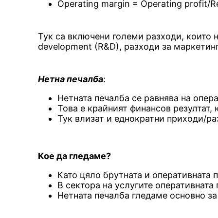
Operating margin = Operating profit/
Тук са включени големи разходи, които н
development (R&D), разходи за маркетинг
Нетна печалба
:
Нетната печалба се равнява на опер
Това е крайният финансов резултат, 
Тук влизат и еднократни приходи/р
Кое да гледаме?
Като цяло брутната и оперативната п
В сектора на услугите оперативната 
Нетната печалба гледаме основно за