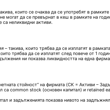
акива, които се очаква да се употребят в рамките
 не могат да се превърнат в кеш в рамките на годи
е са неликвидни активи.
ия
– такива, които трябва да се изплатят в рамкат
които трябва да се изплатят след повече от 1 годин
дължения ни показва ликвидността на една фирма
„нетната стойност“ на фирмата (CK = Активи – За
 са common stock (основен капитал) и retained e
тал и задълженията показва нивото на задлъжня