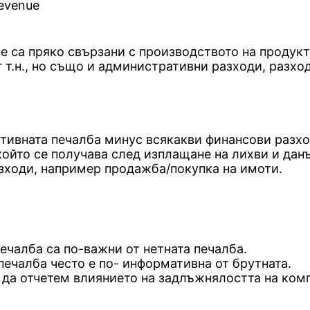
Revenue
е са пряко свързани с производството на продукта
 т.н., но също и административни разходи, разход
ативната печалба минус всякакви финансови разхо
който се получава след изплащане на лихви и дан
азходи, например продажба/покупка на имоти.
ечалба са по-важни от нетната печалба.
печалба често е по- информативна от брутната.
 да отчетем влиянието на задлъжнялостта на ком