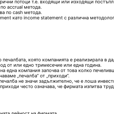
парични потоци т.е. входящи или изходящи постъпл
по accrual метода.
ва по cash метода.
ement като income statement с различна методолог
о печалбата, която компанията е реализирала в да
од от или едно тримесечие или една година.
на една компания започва от това колко печеливш
аваме „печалба“ от „приходи“.
печалба не значи задължително, че е лоша инвест
приходи често означава, че фирмата изпитва труд
вната дейност на фирмата.