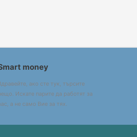
Smart money
Здравейте, ако сте тук, търсите
нещо. Искате парите да работят за
вас, а не само Вие за тях.