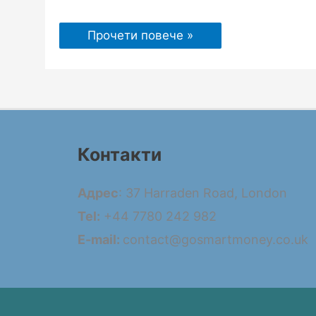
Прочети повече »
Контакти
Адрес
: 37 Harraden Road, London
Tel:
+44 7780 242 982
E-mail:
contact@gosmartmoney.co.uk