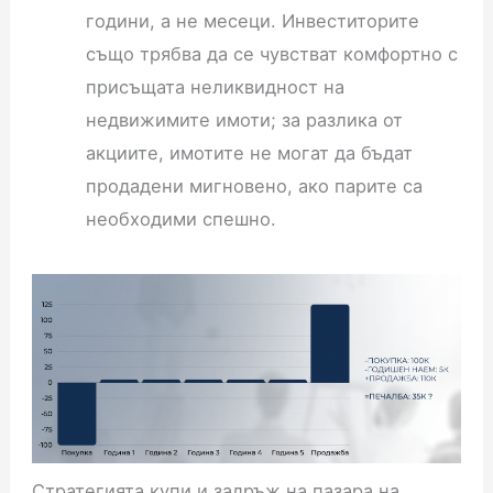
години, а не месеци. Инвеститорите
също трябва да се чувстват комфортно с
присъщата неликвидност на
недвижимите имоти; за разлика от
акциите, имотите не могат да бъдат
продадени мигновено, ако парите са
необходими спешно.
Стратегията купи и задръж на пазара на