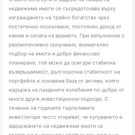
недвижими имоти се съсредоточава върху
изграждането на трайно богатство чрез
постепенно поскъпване, постоянен доход от
наеми и силата на времето. При изпълнение с
разлинтензивно проучване, внимателен
подбор на имоти и добро финансово
планиране, той може да осигури стабилна
възвръщаемост, дългосрочна стабилност на
портфейла и осезаема база от активи, която
издържа на пазарните колебания по-добре от
много други инвестиционни подходи. С
течение на годините търпеливите
инвеститори често откриват, че купуването и
задържането на недвижими имоти се
превръща в надежден крайъгълен камък на