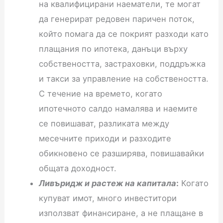
на квалифицирани наематели, те могат
да генерират редовен паричен поток,
който помага да се покрият разходи като
плащания по ипотека, данъци върху
собствеността, застраховки, поддръжка
и такси за управление на собствеността.
С течение на времето, когато
ипотечното салдо намалява и наемите
се повишават, разликата между
месечните приходи и разходите
обикновено се разширява, повишавайки
общата доходност.
Ливъридж и растеж на капитала
:
Когато
купуват имот, много инвеститори
използват финансиране, а не плащане в