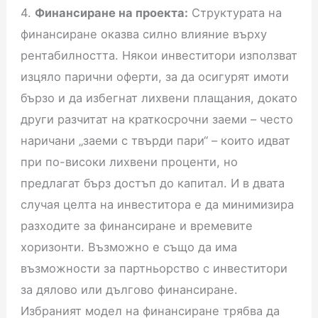
4.
Финансиране на проекта:
Структурата на
финансиране оказва силно влияние върху
рентабилността. Някои инвеститори използват
изцяло парични оферти, за да осигурят имоти
бързо и да избегнат лихвени плащания, докато
други разчитат на краткосрочни заеми – често
наричани „заеми с твърди пари“ – които идват
при по-високи лихвени проценти, но
предлагат бърз достъп до капитал. И в двата
случая целта на инвеститора е да минимизира
разходите за финансиране и времевите
хоризонти. Възможно е също да има
възможности за партньорство с инвеститори
за дялово или дългово финансиране.
Избраният модел на финансиране трябва да