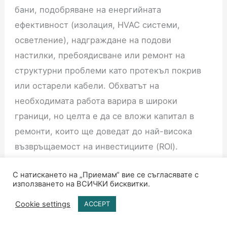
бани, подобряване на енергийната
ефективност (изолация, HVAC системи,
осветление), надграждане на подови
настилки, пребоядисване или ремонт на
структурни проблеми като протекъл покрив
или остарели кабели. Обхватът на
необходимата работа варира в широки
граници, но целта е да се вложи капитал в
ремонти, които ще доведат до най-висока
възвръщаемост на инвестициите (ROI).
Някои инвеститори следват принципа “80/20” –
С натискането на „Приемам“ вие се съгласявате с
използването на ВСИЧКИ бисквитки.
фокусиране върху 20% от подобренията, които
Cookie settings
ACCEPT
ще генерират 80% от стойността. Обичайните
реновации с голямо въздействие включват