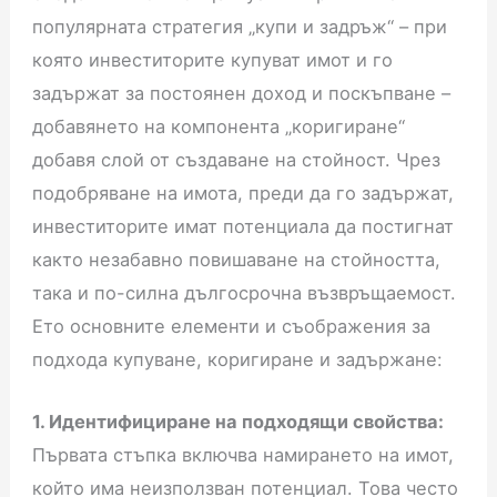
популярната стратегия „купи и задръж“ – при
която инвеститорите купуват имот и го
задържат за постоянен доход и поскъпване –
добавянето на компонента „коригиране“
добавя слой от създаване на стойност. Чрез
подобряване на имота, преди да го задържат,
инвеститорите имат потенциала да постигнат
както незабавно повишаване на стойността,
така и по-силна дългосрочна възвръщаемост.
Ето основните елементи и съображения за
подхода купуване, коригиране и задържане:
1. Идентифициране на подходящи свойства:
Първата стъпка включва намирането на имот,
който има неизползван потенциал. Това често