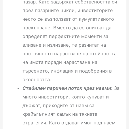
пазар. Като задържат собствеността си
през пазарните цикли, инвеститорите
често се възползват от кумулативното
поскъпване. Вместо да се опитват да
определят перфектните моменти за
влизане и излизане, те разчитат на
постоянното нарастване на стойността
на имота поради нарастване на
търсенето, инфлация и подобрения в
околността.
Стабилен паричен поток чрез наеми
:
За
много инвеститори, които купуват и
държат, приходите от наем са
крайъгълният камък на тяхната
стратегия. Като отдават имот под наем