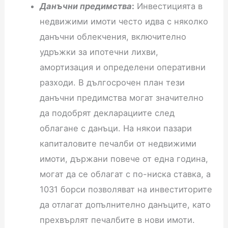
Данъчни предимства
:
Инвестицията в
недвижими имоти често идва с няколко
данъчни облекчения, включително
удръжки за ипотечни лихви,
амортизация и определени оперативни
разходи. В дългосрочен план тези
данъчни предимства могат значително
да подобрят декларациите след
облагане с данъци. На някои пазари
капиталовите печалби от недвижими
имоти, държани повече от една година,
могат да се облагат с по-ниска ставка, а
1031 борси позволяват на инвеститорите
да отлагат допълнително данъците, като
прехвърлят печалбите в нови имоти.