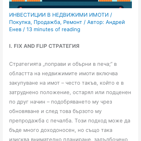
ИНВЕСТИЦИИ В НЕДВИЖИМИ ИМОТИ
/
Покупка
,
Продажба
,
Ремонт
/ Автор:
Андрей
Енев
/
13 minutes of reading
I.
FIX AND FLIP СТРАТЕГИЯ
Стратегията „поправи и обърни в печа;“ в
областта на недвижимите имоти включва
закупуване на имот – често такъв, който е в
затруднено положение, остарял или подценен
по друг начин – подобряването му чрез
обновяване и след това бързото му
препродажба с печалба. Този подход може да
бъде много доходоносен, но също така
изисква внимателно планиране, задълбочено