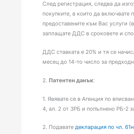
След регистрация, следва да изг
покупките, в които да включвате 
предоставените към Вас услуги 
заплащате ДДС в сроковете и спо
ДДС ставката е 20% и тя се начи
месец до 14-то число за предходн
2.
Патентен данък
:
1. Явявате се в Агенция по вписва
4, ал. 2 от ЗРБ и попълнено РБ-2
2. Подавате
декларация по чл. 61н