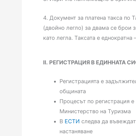
4. Документ за платена такса по Т
(двойно легло) за двама се брои з
като легла. Таксата е еднократна
II.
РЕГИСТРАЦИЯ В ЕДИННАТА С
Регистрацията е задължител
общината
Процесът по регистрация е 
Министерство на Туризма
В
ЕСТИ
следва да въвеждате
настаняване