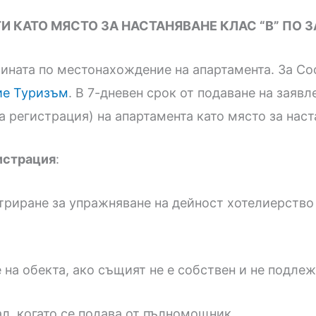
ТИ КАТО МЯСТО ЗА НАСТАНЯВАНЕ КЛАС “В” ПО 
ината по местонахождение на апартамента. За Со
ие Туризъм
. В 7-дневен срок от подаване на зая
 регистрация) на апартамента като място за наста
истрация
:
триране за упражняване на дейност хотелиерство в
е на обекта, ако същият не е собствен и не подле
л, когато се подава от пълномощник