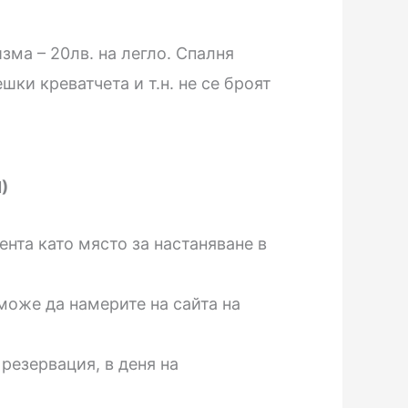
зма – 20лв. на легло. Спалня
шки креватчета и т.н. не се броят
)
нта като място за настаняване в
може да намерите на сайта на
 резервация, в деня на