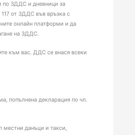
и по ЗДДС и дневници за
 117 от ЗДДС във връзка с
ните онлайн платформи и да
агане на ЗДДС.
те към вас. ДДС се внася всеки
зма, попълнена декларация по чл.
л местни данъци и такси,