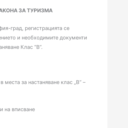
ЗАКОНА ЗА ТУРИЗМА
фия-град, регистрацията се
влението и необходимите документи
няване Клас “В”.
 места за настаняване клас „В“ –
жи на вписване