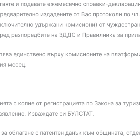
отвяте и подавате ежемесечно справки-деклараци
предварително издадените от Вас протоколи по чл.
(включително удържани комисиони) от чуждестран
ред разпоредбите на ЗДДС и Правилника за прил
слява единствено върху комисионите на платформи
ия месец.
нията с копие от регистрацията по Закона за тури
 заявление. Изваждате си БУЛСТАТ.
за облагане с патентен данък към общината, отде